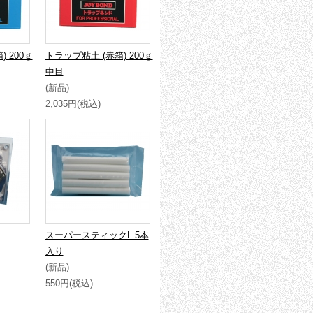
 200ｇ
トラップ粘土 (赤箱) 200ｇ
中目
(新品)
2,035円(税込)
スーパースティックL 5本
入り
(新品)
550円(税込)