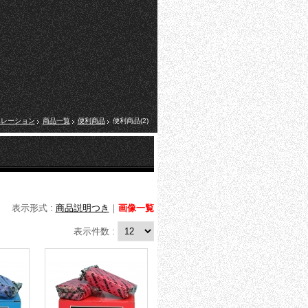
ポレーション
商品一覧
便利商品
便利商品(2)
表示形式 :
商品説明つき
｜
画像一覧
表示件数 :