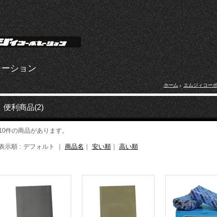
レーション
ホーム
エムジィコー
便利商品(2)
10件の商品があります。
表示順 : デフォルト ｜
商品名
｜
安い順
｜
高い順