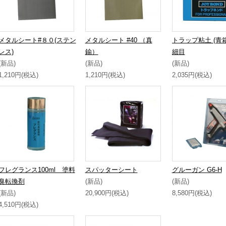
メタルシート#８０(ステン
メタルシート #40 （真
トラップ粘土 (青箱)
レス)
鍮）
細目
(新品)
(新品)
(新品)
1,210円(税込)
1,210円(税込)
2,035円(税込)
フレグランス100ml 塗料
スパッターシート
グルーガン G6-H
臭転換剤
(新品)
(新品)
(新品)
20,900円(税込)
8,580円(税込)
4,510円(税込)