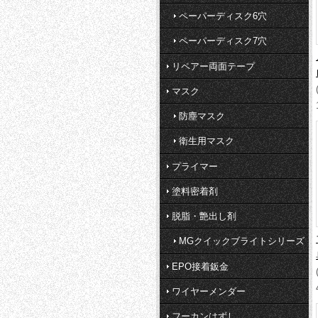
ペーパーディスク6穴
ペーパーディスク7穴
リペアー両面テープ
マスク
防塵マスク
衛生用マスク
プライマー
塗料密着剤
脱脂・艶出し剤
MGクイックブライトシリーズ
EPO接着鈑金
ワイヤーメンダー
フーカンはずし