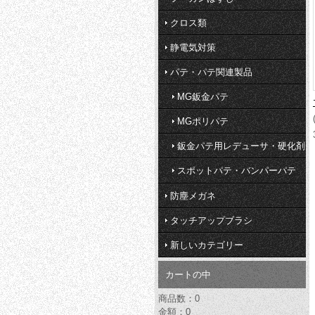
クロス類
静電気対策
パテ・パテ関連製品
MG鈑金パテ
MGポリパテ
鈑金パテ用レデューサ・硬化剤
スポットパテ・バンパーパテ
防塵メガネ
タッチアップブラシ
新しいカテゴリー
カートの中
商品数：0
金額：0