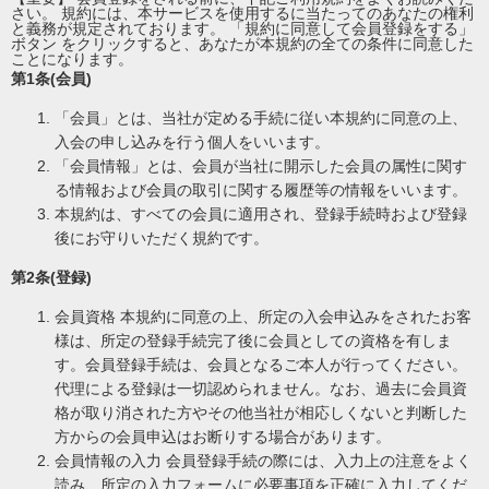
さい。 規約には、本サービスを使用するに当たってのあなたの権利
と義務が規定されております。 「規約に同意して会員登録をする」
ボタン をクリックすると、あなたが本規約の全ての条件に同意した
ことになります。
第1条(会員)
「会員」とは、当社が定める手続に従い本規約に同意の上、
入会の申し込みを行う個人をいいます。
「会員情報」とは、会員が当社に開示した会員の属性に関す
る情報および会員の取引に関する履歴等の情報をいいます。
本規約は、すべての会員に適用され、登録手続時および登録
後にお守りいただく規約です。
第2条(登録)
会員資格 本規約に同意の上、所定の入会申込みをされたお客
様は、所定の登録手続完了後に会員としての資格を有しま
す。会員登録手続は、会員となるご本人が行ってください。
代理による登録は一切認められません。なお、過去に会員資
格が取り消された方やその他当社が相応しくないと判断した
方からの会員申込はお断りする場合があります。
会員情報の入力 会員登録手続の際には、入力上の注意をよく
読み、所定の入力フォームに必要事項を正確に入力してくだ