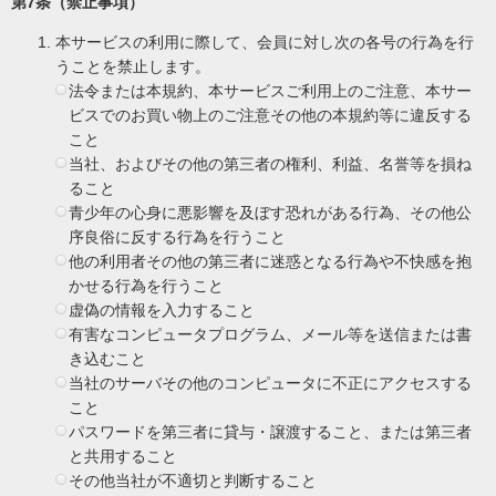
第7条（禁止事項）
本サービスの利用に際して、会員に対し次の各号の行為を行
うことを禁止します。
法令または本規約、本サービスご利用上のご注意、本サー
ビスでのお買い物上のご注意その他の本規約等に違反する
こと
当社、およびその他の第三者の権利、利益、名誉等を損ね
ること
青少年の心身に悪影響を及ぼす恐れがある行為、その他公
序良俗に反する行為を行うこと
他の利用者その他の第三者に迷惑となる行為や不快感を抱
かせる行為を行うこと
虚偽の情報を入力すること
有害なコンピュータプログラム、メール等を送信または書
き込むこと
当社のサーバその他のコンピュータに不正にアクセスする
こと
パスワードを第三者に貸与・譲渡すること、または第三者
と共用すること
その他当社が不適切と判断すること