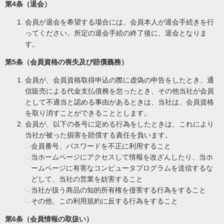
第4条（退会）
会員が退会を希望する場合には、会員本人が退会手続きを行
ってください。所定の退会手続の終了後に、退会となりま
す。
第5条（会員資格の喪失及び賠償義務）
会員が、会員資格取得申込の際に虚偽の申告をしたとき、通
信販売による代金支払債務を怠ったとき、その他当社が会員
として不適当と認める事由があるときは、当社は、会員資格
を取り消すことができることとします。
会員が、以下の各号に定める行為をしたときは、これにより
当社が被った損害を賠償する責任を負います。
会員番号、パスワードを不正に利用すること
当ホームページにアクセスして情報を改ざんしたり、当ホ
ームページに有害なコンピュータプログラムを送信するな
どして、当社の営業を妨害すること
当社が扱う商品の知的所有権を侵害する行為をすること
その他、この利用規約に反する行為をすること
第6条（会員情報の取扱い）